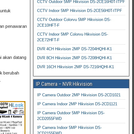
CCTV Outdoor 5MP Hikvision DS-2CE16H0T-ITPF
untuk
CCTV Indoor 5MP Hikvision DS-2CE56H0T-ITPF
CCTV Outdoor Colorvu 5MP Hikvision DS-
2CE10HFT-F
kan penawaran
CCTV Indoor 5MP Colorvu Hikvision DS-
2CE72HFT-F
DVR 4CH Hikvision 2MP DS-7204HQHI-K1
mi akan datang
DVR 8CH Hikvision 2MP DS-7208HQHI-K1
DVR 16CH Hikvision 2MP DS-7216HQHI-K1
k berubah
.
IP Camera – NVR Hikvision
IP Camera Outdoor 2MP Hikvision DS-2CD1021
IP Camera Indoor 2MP Hikvision DS-2CD1121
IP Camera Outdoor 5MP Hikvision DS-
2CD2055FWD
IP Camera Indoor 5MP Hikvision DS-
2CD2155FWD