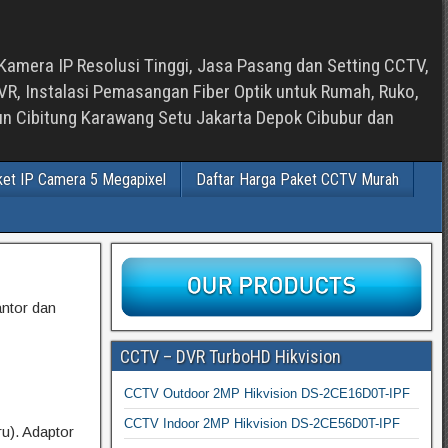
Kamera IP Resolusi Tinggi, Jasa Pasang dan Setting CCTV,
, Instalasi Pemasangan Fiber Optik untuk Rumah, Ruko,
bun Cibitung Karawang Setu Jakarta Depok Cibubur dan
ket IP Camera 5 Megapixel
Daftar Harga Paket CCTV Murah
ntor dan
CCTV – DVR TurboHD Hikvision
CCTV Outdoor 2MP Hikvision DS-2CE16D0T-IPF
CCTV Indoor 2MP Hikvision DS-2CE56D0T-IPF
u). Adaptor