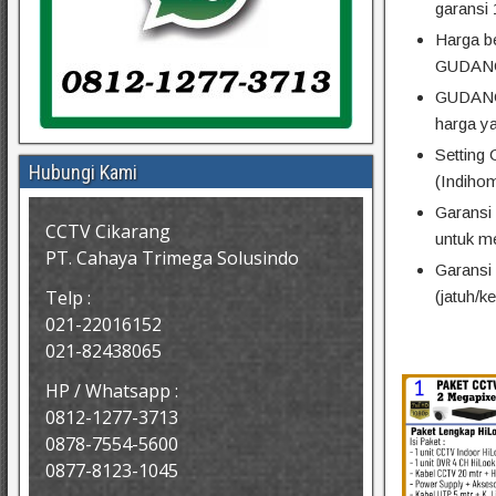
garansi 
Harga 
GUDANG
GUDANG 
harga ya
Setting 
Hubungi Kami
(Indihom
Garansi 
CCTV Cikarang
untuk m
PT. Cahaya Trimega Solusindo
Garansi
Telp :
(jatuh/k
021-22016152
021-82438065
HP / Whatsapp :
0812-1277-3713
0878-7554-5600
0877-8123-1045